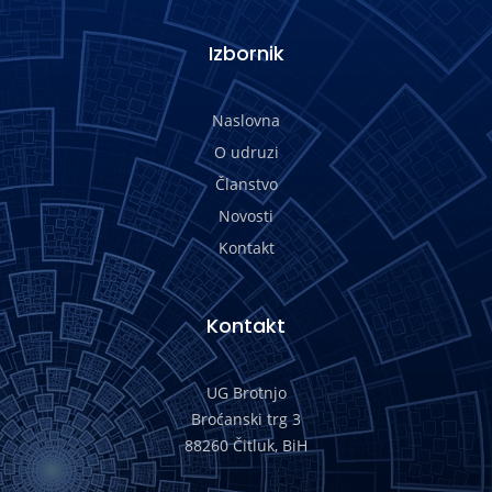
Izbornik
Naslovna
O udruzi
Članstvo
Novosti
Kontakt
Kontakt
UG Brotnjo
Broćanski trg 3
88260 Čitluk, BiH