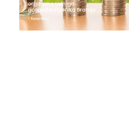
organizira Udruga
gospodarstvenika Brotnjo
> Read More