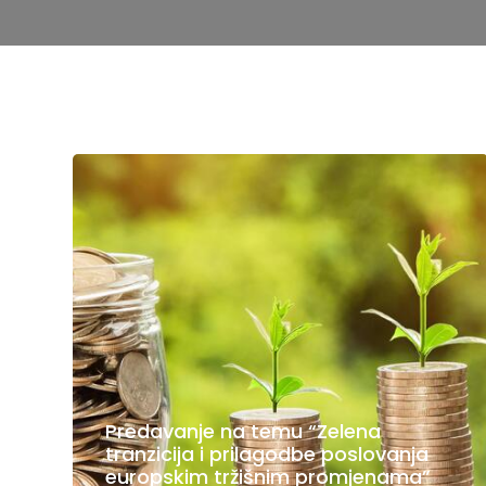
Predavanje na temu “Zelena
tranzicija i prilagodbe poslovanja
europskim tržišnim promjenama”