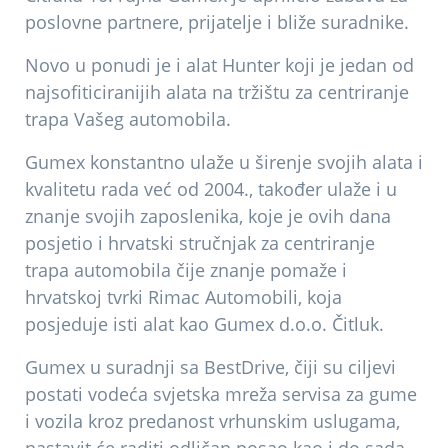
poslovne partnere, prijatelje i bliže suradnike.
Novo u ponudi je i alat Hunter koji je jedan od
najsofiticiranijih alata na tržištu za centriranje
trapa Vašeg automobila.
Gumex konstantno ulaže u širenje svojih alata i
kvalitetu rada već od 2004., također ulaže i u
znanje svojih zaposlenika, koje je ovih dana
posjetio i hrvatski stručnjak za centriranje
trapa automobila čije znanje pomaže i
hrvatskoj tvrki Rimac Automobili, koja
posjeduje isti alat kao Gumex d.o.o. Čitluk.
Gumex u suradnji sa BestDrive, čiji su ciljevi
postati vodeća svjetska mreža servisa za gume
i vozila kroz predanost vrhunskim uslugama,
nastavit će raditi odličan posao kao i do sada.