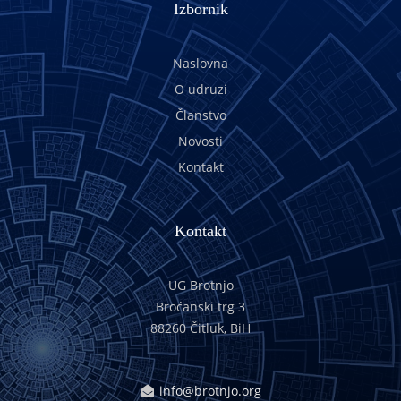
Izbornik
Naslovna
O udruzi
Članstvo
Novosti
Kontakt
Kontakt
UG Brotnjo
Broćanski trg 3
88260 Čitluk, BiH
info@brotnjo.org