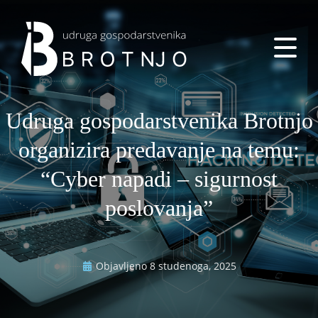
Udruga gospodarstvenika Brotnjo
organizira predavanje na temu:
“Cyber napadi – sigurnost
poslovanja”
Objavljeno
8 studenoga, 2025