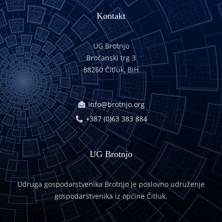
Kontakt
UG Brotnjo
Broćanski trg 3
88260 Čitluk, BiH
info@brotnjo.org
+387 (0)63 383 884
UG Brotnjo
Udruga gospodarstvenika Brotnjo je poslovno udruženje
gospodarstvenika iz općine Čitluk.